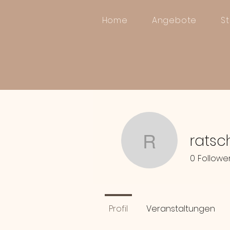
Home
Angebote
S
ratsc
ratschkat
0
Followe
Profil
Veranstaltungen