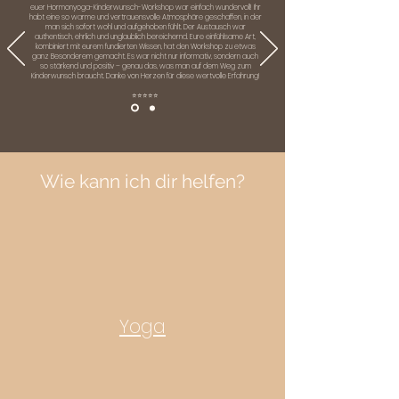
euer Hormonyoga-Kinderwunsch-Workshop war einfach wundervoll! Ihr
habt eine so warme und vertrauensvolle Atmosphäre geschaffen, in der
man sich sofort wohl und aufgehoben fühlt. Der Austausch war
authentisch, ehrlich und unglaublich bereichernd. Eure einfühlsame Art,
kombiniert mit eurem fundierten Wissen, hat den Workshop zu etwas
ganz Besonderem gemacht. Es war nicht nur informativ, sondern auch
so stärkend und positiv – genau das, was man auf dem Weg zum
Kinderwunsch braucht. Danke von Herzen für diese wertvolle Erfahrung!
⭐️⭐️⭐️⭐️⭐️
Wie kann ich dir helfen?
Yoga