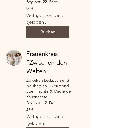
Beginnt: 22. Sept.
90
90 €
Euro
Verfügbarkeit wird
geladen ...
Buchen
Frauenkreis
"Zwischen den
Welten"
Zwischen Loslassen und
Neubeginn - Neumond,
Sperrnächte & Magie der
Rauhnächte
Beginnt: 12. Dez.
45
45 €
Euro
Verfügbarkeit wird
geladen ...