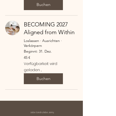
Buchen
BECOMING 2027
Aligned from Within
Loslassen · Ausrichten ·
Verkörpern
Beginnt: 31. Dez.
45
45 €
Euro
Verfügbarkeit wird
geladen ...
Buchen
Liebe Sandra, liebe Jenny,