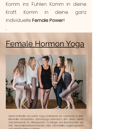
Komm ins Fühlen. Komm in deine
Kraft. Komm in deine ganz
individuelle
Female Power!
.
Female Hormon Yoga
Dieses kraftvolle und sanfte Yoga praktizieren wir zusammen in einer
liebevollen Atmosphäre. Hormonyoga unterstützt dich dabei, deinen
Hormonhaushalt ins Gleichgewicht zu bringen und Beschwerden wie
PMS, Wechseljahresbeschwerden oder hormonelles Ungleichgewicht
auf natürliche Weise zu lindern.