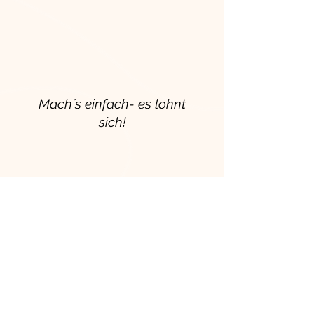
Mach´s einfach- es lohnt
sich!
Stay Up to Date
Melde dich für meinen
Newsletter an und erhalte
regelmäßig exklusive Inhalte
zum Thema Yoga und
Frauengesundheit, wertvolle