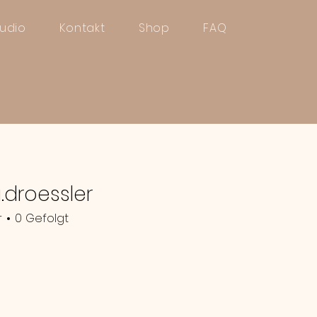
tudio
Kontakt
Shop
FAQ
.droessler
essler
r
0
Gefolgt