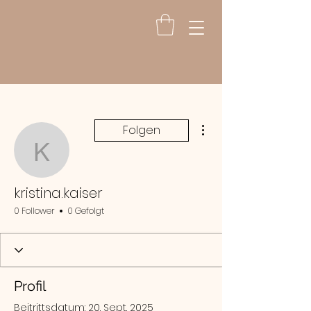
Weitere Optionen
Folgen
kristina.kaiser
kristina.kaiser
0 Follower
0 Gefolgt
Profil
Beitrittsdatum: 20. Sept. 2025