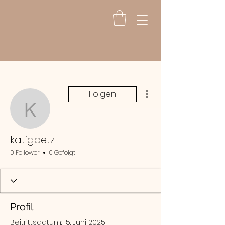
Weitere Optionen
Folgen
katigoetz
katigoetz
0 Follower
0 Gefolgt
Profil
Beitrittsdatum: 15. Juni 2025