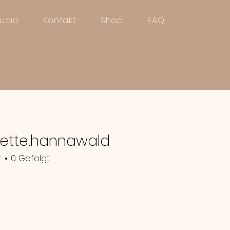
tudio
Kontakt
Shop
FAQ
ette.hannawald
.hannawald
r
0
Gefolgt