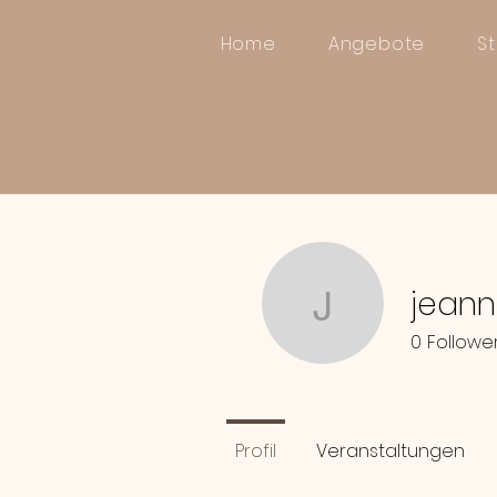
Home
Angebote
S
jeann
jeannette
0
Followe
Profil
Veranstaltungen